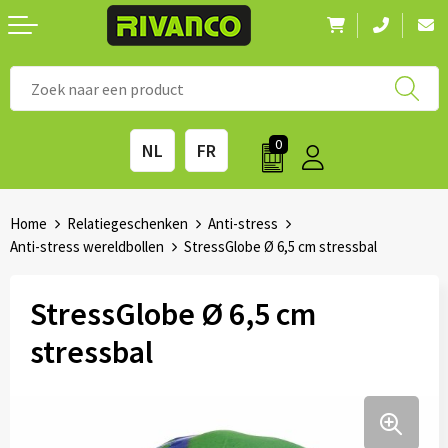
Nieuwigheden
◼ Bestsellers
◼ Alle merken
0
NL
FR
Drinkwaren
◼ Eco-producten
Kantoorartikelen
◼ Survival gear
Home
Relatiegeschenken
Anti-stress
Anti-stress wereldbollen
StressGlobe Ø 6,5 cm stressbal
Kinderen & spellen
◼ Seizoenen
StressGlobe Ø 6,5 cm
Outdoor & vrije tijd
◼ Beurzen
stressbal
Technologie & Accessoires
◼ Feestdagen
Tassen
◼ Festival & Events