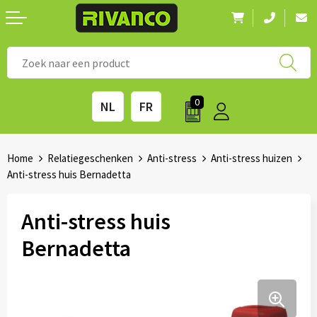
Nieuwigheden
◼ Bestsellers
◼ Alle merken
0
NL
FR
Drinkwaren
◼ Eco-producten
Kantoorartikelen
◼ Survival gear
Home
Relatiegeschenken
Anti-stress
Anti-stress huizen
Anti-stress huis Bernadetta
Kinderen & spellen
◼ Seizoenen
Anti-stress huis
Outdoor & vrije tijd
◼ Beurzen
Bernadetta
Technologie & Accessoires
◼ Feestdagen
Tassen
◼ Festival & Events