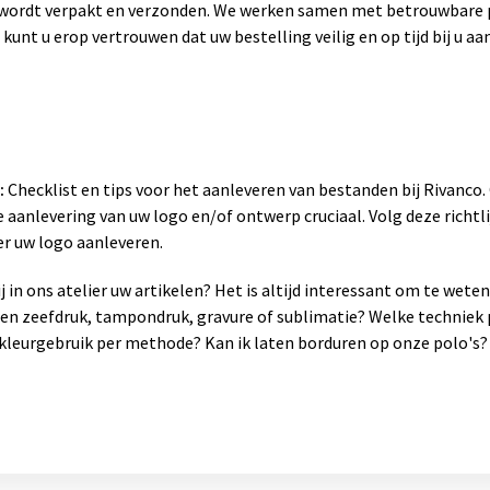
g wordt verpakt en verzonden. We werken samen met betrouwbare p
 kunt u erop vertrouwen dat uw bestelling veilig en op tijd bij u a
:
Checklist en tips voor het aanleveren van bestanden bij Rivanco
 aanlevering van uw logo en/of ontwerp cruciaal. Volg deze richtli
er uw logo aanleveren.
 in ons atelier uw artikelen? Het is altijd interessant om te wet
sen zeefdruk, tampondruk, gravure of sublimatie? Welke techniek 
leurgebruik per methode? Kan ik laten borduren op onze polo's? 