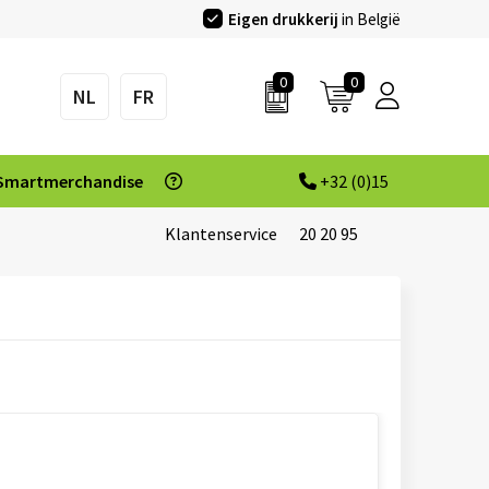
Eigen drukkerij
in België
0
0
NL
FR
Smartmerchandise
+32 (0)15
Klantenservice
20 20 95