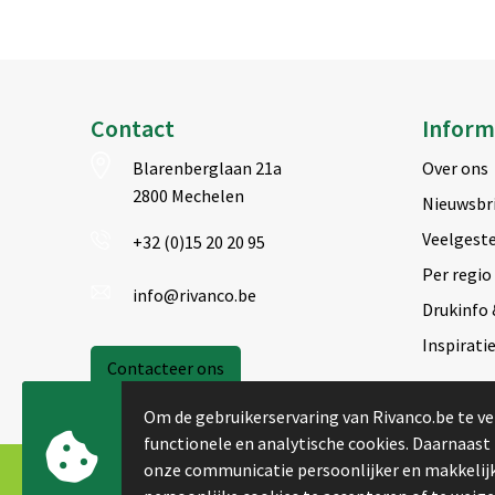
Contact
Inform
Blarenberglaan 21a
Over ons
2800 Mechelen
Nieuwsbr
Veelgeste
+32 (0)15 20 20 95
Per regio
info@rivanco.be
Drukinfo 
Inspirati
Contacteer ons
Om de gebruikerservaring van Rivanco.be te ve
functionele en analytische cookies. Daarnaast
onze communicatie persoonlijker en makkelijk