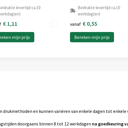
edrukte levertijd ca.10
Bedrukte levertijd ca.10
erkdag(en)
werkdag(en)
€ 1,11
€ 0,55
f
vanaf
reken mijn prijs
Bereken mijn prijs
zen drukmethoden en kunnen variëren van enkele dagen tot enkele
gstijden doorgaans binnen 8 tot 12 werkdagen
na goedkeuring v