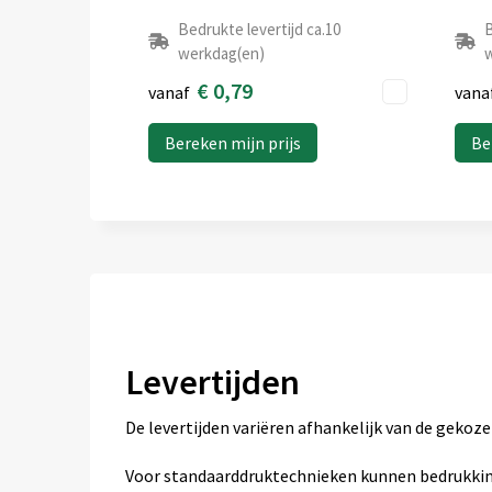
Bedrukte levertijd ca.10
B
werkdag(en)
w
€ 0,79
vanaf
vana
Bereken mijn prijs
Be
Levertijden
De levertijden variëren afhankelijk van de geko
Voor standaarddruktechnieken kunnen bedrukkin