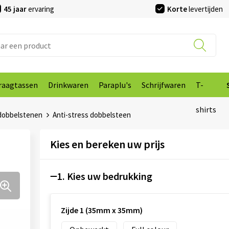
45 jaar
ervaring
Korte
levertijden
raagtassen
Drinkwaren
Paraplu's
Schrijfwaren
T-
shirts
 dobbelstenen
Anti-stress dobbelsteen
Kies en bereken uw prijs
1. Kies uw bedrukking
Zijde 1 (35mm x 35mm)