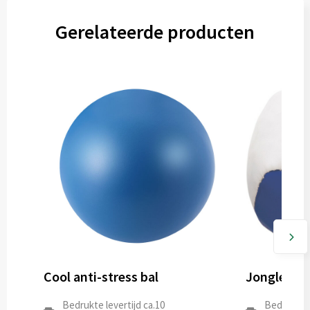
Gerelateerde producten
Cool anti-stress bal
Jongleerbal
Bedrukte levertijd ca.10
Bedrukte l