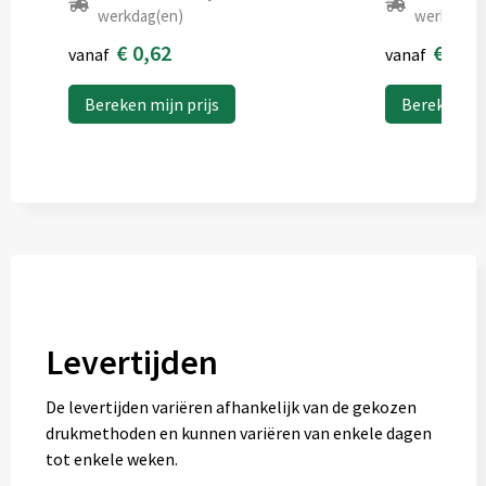
werkdag(en)
werkdag(e
€ 0,62
€ 0,4
vanaf
vanaf
Bereken mijn prijs
Bereken mij
Levertijden
De levertijden variëren afhankelijk van de gekozen
drukmethoden en kunnen variëren van enkele dagen
tot enkele weken.