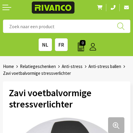
Nieuwigheden
◼ Bestsellers
◼ Alle merken
0
NL
FR
Drinkwaren
◼ Eco-producten
Kantoorartikelen
◼ Survival gear
Home
Relatiegeschenken
Anti-stress
Anti-stress ballen
Zavi voetbalvormige stressverlichter
Kinderen & spellen
◼ Seizoenen
Zavi voetbalvormige
Outdoor & vrije tijd
◼ Beurzen
stressverlichter
Technologie & Accessoires
◼ Feestdagen
Tassen
◼ Festival & Events