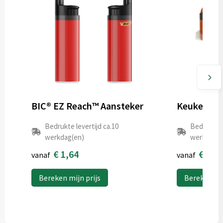
BIC® EZ Reach™ Aansteker
Keuken Aan
Bedrukte levertijd ca.10
Bedrukte l
werkdag(en)
werkdag(e
€ 1,64
€ 0,7
vanaf
vanaf
Bereken mijn prijs
Bereken mij