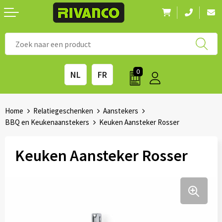
Nieuwigheden
◼ Bestsellers
◼ Alle merken
0
NL
FR
Drinkwaren
◼ Eco-producten
Kantoorartikelen
◼ Survival gear
Home
Relatiegeschenken
Aanstekers
BBQ en Keukenaanstekers
Keuken Aansteker Rosser
Kinderen & spellen
◼ Seizoenen
Keuken Aansteker Rosser
Outdoor & vrije tijd
◼ Beurzen
Technologie & Accessoires
◼ Feestdagen
Tassen
◼ Festival & Events