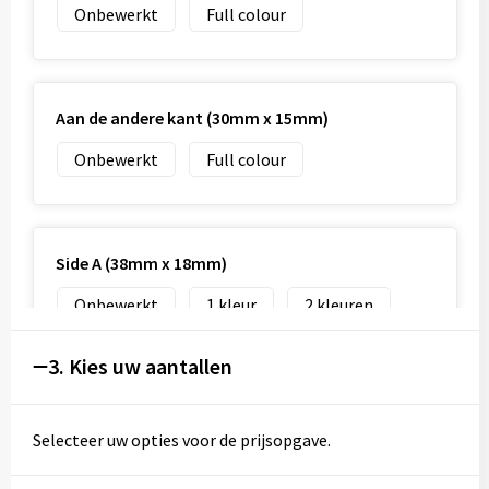
Onbewerkt
Full colour
Aan de andere kant (30mm x 15mm)
Onbewerkt
Full colour
Side A (38mm x 18mm)
Onbewerkt
1
2
3
4
Full colour
3. Kies uw aantallen
Selecteer uw opties voor de prijsopgave.
Aan de andere kant (38mm x 18mm)