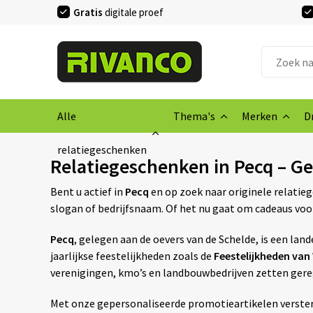
Gratis
digitale proef
Alle
Thema's
Merken
D
relatiegeschenken
Relatiegeschenken in Pecq – G
Bent u actief in
Pecq
en op zoek naar originele relatie
slogan of bedrijfsnaam. Of het nu gaat om cadeaus voor
Pecq
, gelegen aan de oevers van de Schelde, is een la
jaarlijkse feestelijkheden zoals de
Feestelijkheden van
verenigingen, kmo’s en landbouwbedrijven zetten gere
Met onze gepersonaliseerde promotieartikelen verste