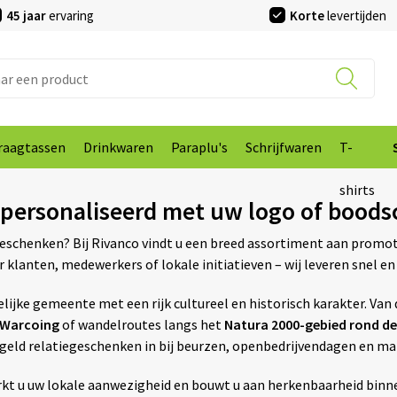
45 jaar
ervaring
Korte
levertijden
raagtassen
Drinkwaren
Paraplu's
Schrijfwaren
T-
shirts
epersonaliseerd met uw logo of bood
geschenken? Bij Rivanco vindt u een breed assortiment aan promot
 klanten, medewerkers of lokale initiatieven – wij leveren snel 
ndelijke gemeente met een rijk cultureel en historisch karakter. V
 Warcoing
of wandelroutes langs het
Natura 2000-gebied rond de
geld relatiegeschenken in bij beurzen, openbedrijvendagen en ma
rkt u uw lokale aanwezigheid en bouwt u aan herkenbaarheid bin