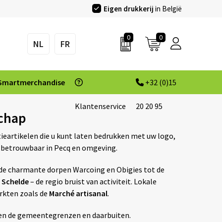
Eigen drukkerij
in België
0
0
NL
FR
Smartmerchandise
+32 (0)15
Klantenservice
20 20 95
schap
ieartikelen die u kunt laten bedrukken met uw logo,
en betrouwbaar in Pecq en omgeving.
an de charmante dorpen Warcoing en Obigies tot de
 Schelde
– de regio bruist van activiteit. Lokale
rkten zoals de
Marché artisanal
.
nen de gemeentegrenzen en daarbuiten.