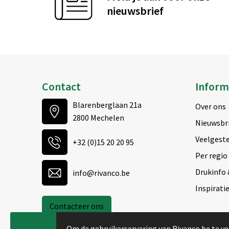
nieuwsbrief
Contact
Inform
Blarenberglaan 21a
Over ons
2800 Mechelen
Nieuwsbr
Veelgeste
+32 (0)15 20 20 95
Per regio
Drukinfo 
info@rivanco.be
Inspirati
Contacteer ons
Om de gebruikerservaring van Rivanco.be te ve