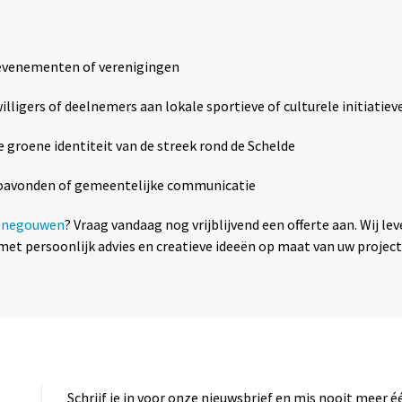
 evenementen of verenigingen
willigers of deelnemers aan lokale sportieve of culturele initiatiev
de groene identiteit van de streek rond de Schelde
foavonden of gemeentelijke communicatie
enegouwen
? Vraag vandaag nog vrijblijvend een offerte aan. Wij l
met persoonlijk advies en creatieve ideeën op maat van uw projec
Schrijf je in voor onze nieuwsbrief en mis nooit meer 