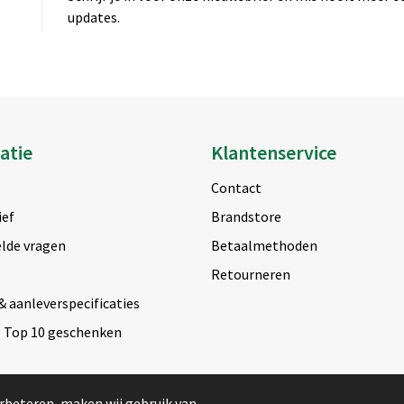
updates.
atie
Klantenservice
Contact
ief
Brandstore
lde vragen
Betaalmethoden
Retourneren
& aanleverspecificaties
e Top 10 geschenken
rbeteren, maken wij gebruik van