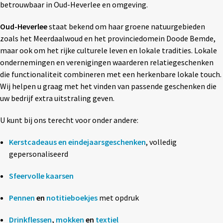
betrouwbaar in Oud-Heverlee en omgeving.
Textiel
◼ Reizen
Oud-Heverlee
staat bekend om haar groene natuurgebieden
Wonen
◼ Thuiswerken
zoals het Meerdaalwoud en het provinciedomein Doode Bemde,
maar ook om het rijke culturele leven en lokale tradities. Lokale
ondernemingen en verenigingen waarderen relatiegeschenken
die functionaliteit combineren met een herkenbare lokale touch.
Wij helpen u graag met het vinden van passende geschenken die
uw bedrijf extra uitstraling geven.
U kunt bij ons terecht voor onder andere:
Kerstcadeaus en eindejaarsgeschenken
, volledig
gepersonaliseerd
Sfeervolle kaarsen
Pennen
en
notitieboekjes
met opdruk
Drinkflessen
,
mokken
en
textiel