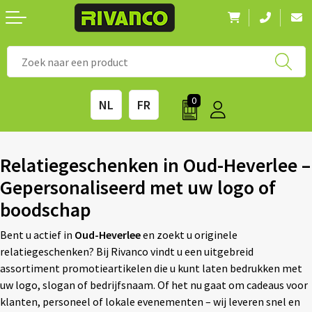
Nieuwigheden
◼ Bestsellers
◼ Alle merken
0
NL
FR
Drinkwaren
◼ Eco-producten
Kantoorartikelen
◼ Survival gear
Relatiegeschenken in Oud-Heverlee –
Gepersonaliseerd met uw logo of
Kinderen & spellen
◼ Seizoenen
boodschap
Outdoor & vrije tijd
◼ Beurzen
Bent u actief in
Oud-Heverlee
en zoekt u originele
relatiegeschenken? Bij Rivanco vindt u een uitgebreid
Technologie & Accessoires
◼ Feestdagen
assortiment promotieartikelen die u kunt laten bedrukken met
uw logo, slogan of bedrijfsnaam. Of het nu gaat om cadeaus voor
Tassen
◼ Festival & Events
klanten, personeel of lokale evenementen – wij leveren snel en