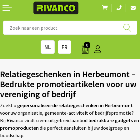
Nieuwigheden
◼ Bestsellers
◼ Alle merken
0
NL
FR
Drinkwaren
◼ Eco-producten
Kantoorartikelen
◼ Survival gear
Relatiegeschenken in Herbeumont –
Bedrukte promotieartikelen voor uw
Kinderen & spellen
◼ Seizoenen
vereniging of bedrijf
Outdoor & vrije tijd
◼ Beurzen
Zoekt u
gepersonaliseerde relatiegeschenken in Herbeumont
voor uw organisatie, gemeente-activiteit of bedrijfspromotie?
Technologie & Accessoires
◼ Feestdagen
Bij Rivanco vindt u een uitgebreid aanbod
bedrukbare gadgets en
promoproducten
die perfect aansluiten bij uw doelgroep en
Tassen
◼ Festival & Events
boodschap.