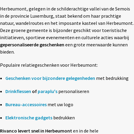
Textiel
◼ Reizen
Herbeumont, gelegen in de schilderachtige vallei van de Semois
in de provincie Luxemburg, staat bekend om haar prachtige
Wonen
◼ Thuiswerken
natuur, wandelroutes en het imposante kasteel van Herbeumont.
Deze groene gemeente is bijzonder geschikt voor toeristische
initiatieven, sportieve evenementen en culturele acties waarbij
gepersonaliseerde geschenken
een grote meerwaarde kunnen
bieden.
Populaire relatiegeschenken voor Herbeumont:
Geschenken voor bijzondere gelegenheden
met bedrukking
Drinkflessen
of
paraplu's
personaliseren
Bureau-accessoires
met uw logo
Elektronische gadgets
bedrukken
Rivanco levert snel in Herbeumont
en in de hele