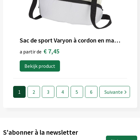
Sac de sport Varyon à cordon en matériaux recyclés certifiés GRS avec compartiment inférieur de 18 L
€ 7,45
a partir de
Bekijk product
1
2
3
4
5
6
Suivante
S'abonner à la newsletter