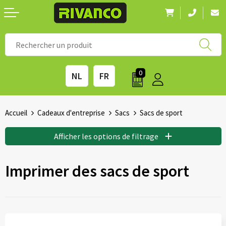
Nouveautés
◼ Meilleures ventes
Toutes les marques
0
NL
FR
Gourdes et Bouteilles
◼ Produits écologiques
Papeterie
◼ Équipement de survie
Accueil
Cadeaux d'entreprise
Sacs
Sacs de sport
Enfants & jeux
◼ Saisons
Afficher les options de filtrage
Plein air et loisirs
◼ Salons événementiels
Imprimer des sacs de sport
Technologie et accessoires
◼ Jours fériés
Sacs
◼ Festivals et événements