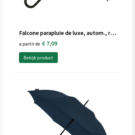
Falcone parapluie de luxe, autom., rés. au vent
€ 7,09
a partir de
Bekijk product