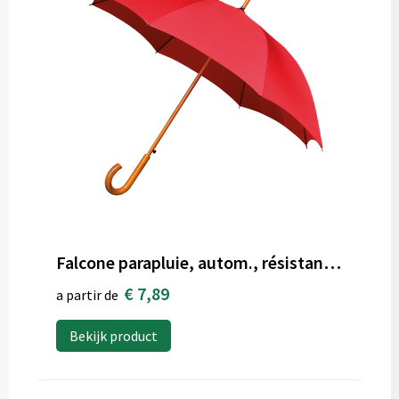
Falcone parapluie, autom., résistant au vent
€ 7,89
a partir de
Bekijk product