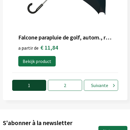
Falcone parapluie de golf, autom., rés. au vent
€ 11,84
a partir de
Bekijk product
1
2
Suivante
S'abonner à la newsletter