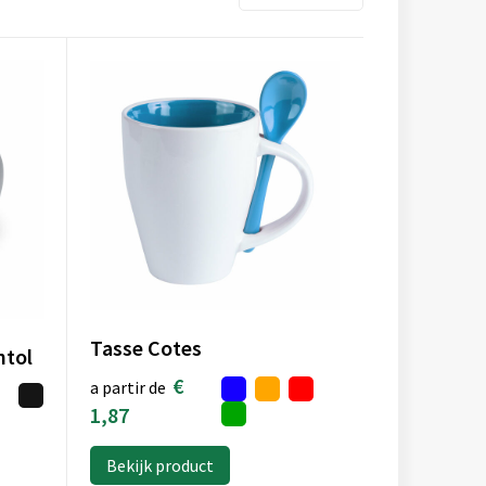
Tasse Cotes
ntol
€
a partir de
1,87
Bekijk product