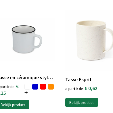
Tasse en céramique style émail 280ml
Tasse Esprit
€
partir de
€ 0,62
a partir de
,35
Bekijk product
Bekijk product