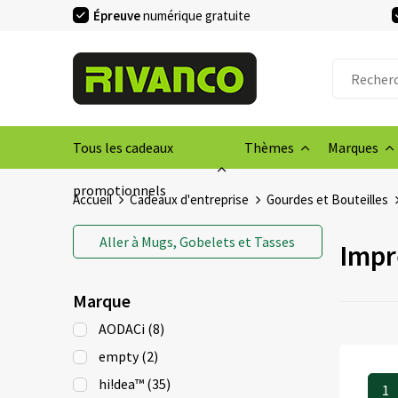
Épreuve
numérique gratuite
Tous les cadeaux
Thèmes
Marques
promotionnels
Accueil
Cadeaux d'entreprise
Gourdes et Bouteilles
Aller à
Mugs, Gobelets et Tasses
Impr
Marque
AODACi
(8)
empty
(2)
hi!dea™
(35)
1