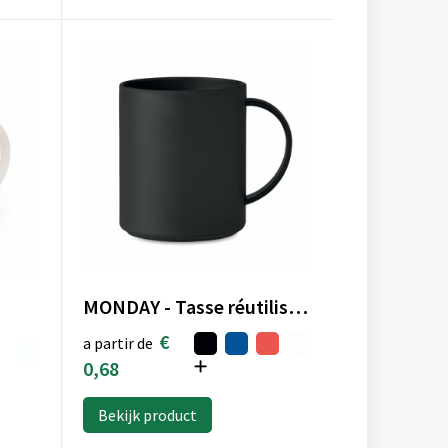
MONDAY - Tasse réutilisable 300 ml
€
a partir de
0,68
Bekijk product