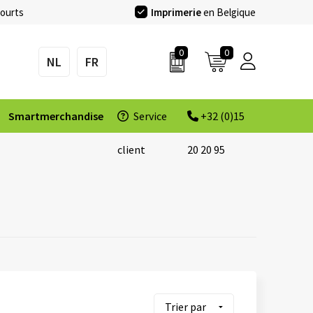
courts
Imprimerie
en Belgique
0
0
NL
FR
Smartmerchandise
Service
+32 (0)15
client
20 20 95