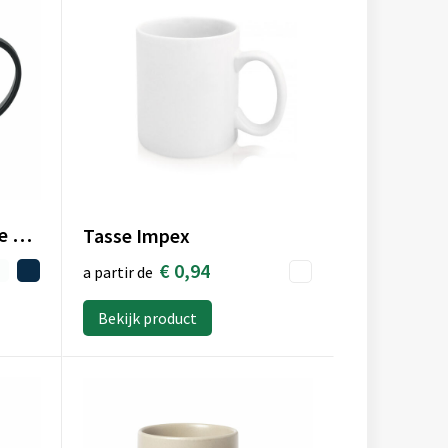
ALAS - Mug réutilisable 300 ml
Tasse Impex
€ 0,94
a partir de
Bekijk product