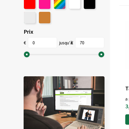
Prix
€
jusqu'à
€
a 
3