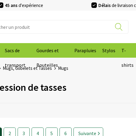
45 ans
d'expérience
Délais
de livraison 
Sacs de
Gourdes et
Parapluies
Stylos
T-
transport
Bouteilles
shirts
Mugs, Gobelets et Tasses
Mugs
ession de tasses
2
3
4
5
6
Suivante