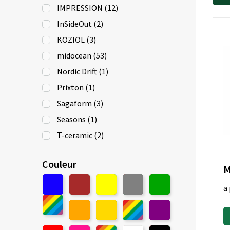
IMPRESSION
(12)
InSideOut
(2)
KOZIOL
(3)
midocean
(53)
Nordic Drift
(1)
Prixton
(1)
Sagaform
(3)
Seasons
(1)
T-ceramic
(2)
Toppoint
(36)
Couleur
Vinga
(1)
XD Collection
(9)
a 