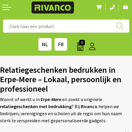
Nieuwigheden
◼ Bestsellers
◼ Alle merken
0
NL
FR
Drinkwaren
◼ Eco-producten
Kantoorartikelen
◼ Survival gear
Relatiegeschenken bedrukken in
Erpe-Mere – Lokaal, persoonlijk en
Kinderen & spellen
◼ Seizoenen
professioneel
Outdoor & vrije tijd
◼ Beurzen
Woont of werkt u in
Erpe-Mere
en zoekt u originele
relatiegeschenken met bedrukking
? Bij
Rivanco
helpen we
Technologie & Accessoires
◼ Feestdagen
bedrijven, verenigingen en scholen uit de regio om hun naam
sterk te verspreiden met gepersonaliseerde gadgets.
Tassen
◼ Festival & Events