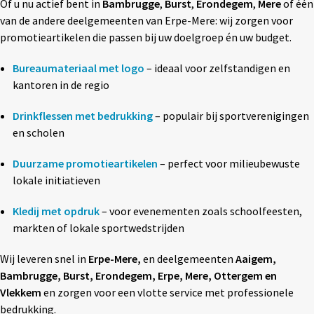
Of u nu actief bent in
Bambrugge
,
Burst
,
Erondegem
,
Mere
of één
Textiel
◼ Reizen
van de andere deelgemeenten van Erpe-Mere: wij zorgen voor
promotieartikelen die passen bij uw doelgroep én uw budget.
Wonen
◼ Thuiswerken
Bureaumateriaal met logo
– ideaal voor zelfstandigen en
kantoren in de regio
Drinkflessen met bedrukking
– populair bij sportverenigingen
en scholen
Duurzame promotieartikelen
– perfect voor milieubewuste
lokale initiatieven
Kledij met opdruk
– voor evenementen zoals schoolfeesten,
markten of lokale sportwedstrijden
Wij leveren snel in
Erpe-Mere,
en deelgemeenten
Aaigem,
Bambrugge, Burst, Erondegem, Erpe, Mere, Ottergem en
Vlekkem
en zorgen voor een vlotte service met professionele
bedrukking.