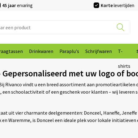
45 jaar
ervaring
Korte
levertijden
raagtassen
Drinkwaren
Paraplu's
Schrijfwaren
T-
shirts
– Gepersonaliseerd met uw logo of b
Bij Rivanco vindt u een breed assortiment aan promotieartikelen 
 een schoolactiviteit of een geschenk voor klanten – wij leveren
aat uit vier charmante deelgemeenten: Donceel, Haneffe, Jeneffe 
ik en Waremme, is Donceel een ideale plek voor lokale initiatiev