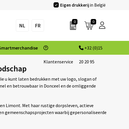
Eigen drukkerij
in België
0
0
NL
FR
Smartmerchandise
+32 (0)15
Klantenservice
20 20 95
oodschap
die u kunt laten bedrukken met uw logo, slogan of
 snel en betrouwbaar in Donceel en de omliggende
en Limont. Met haar rustige dorpsleven, actieve
en en gemeenschapsprojecten waarbij gepersonaliseerde