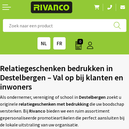
Nieuwigheden
◼ Bestsellers
◼ Alle merken
0
NL
FR
Drinkwaren
◼ Eco-producten
Kantoorartikelen
◼ Survival gear
Relatiegeschenken bedrukken in
Destelbergen – Val op bij klanten en
Kinderen & spellen
◼ Seizoenen
inwoners
Outdoor & vrije tijd
◼ Beurzen
Als ondernemer, vereniging of school in
Destelbergen
zoekt u
originele
relatiegeschenken met bedrukking
die uw boodschap
Technologie & Accessoires
◼ Feestdagen
versterken. Bij
Rivanco
bieden we een ruim assortiment
gepersonaliseerde promotieartikelen die perfect aansluiten bij
Tassen
◼ Festival & Events
de lokale uitstraling van uw organisatie.