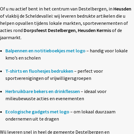
Textiel
◼ Reizen
Of u nu actief bent in het centrum van Destelbergen, in
Heusden
of vlakbij de Scheldevallei: wij leveren bedrukte artikelen die u
Wonen
◼ Thuiswerken
helpen opvallen tijdens lokale markten, sportevenementen of
acties rond
Dorpsfeest Destelbergen
,
Heusden Kermis
of de
jaarmarkt.
Balpennen en notitieboekjes met logo
– handig voor lokale
kmo’s en scholen
T-shirts en fluohesjes bedrukken
– perfect voor
sportverenigingen of vrijwilligersgroepen
Herbruikbare bekers en drinkflessen
– ideaal voor
milieubewuste acties en evenementen
Ecologische gadgets met logo
– om lokaal duurzaam
ondernemen uit te dragen
Wij leveren snel in heel de gemeente Destelbergen en