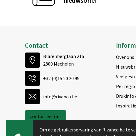
nieuwsbrief
Contact
Inform
Blarenberglaan 21a
Over ons
2800 Mechelen
Nieuwsbr
Veelgeste
+32 (0)15 20 20 95
Per regio
Drukinfo 
info@rivanco.be
Inspirati
Contacteer ons
Om de gebruikerservaring van Rivanco.be te ve