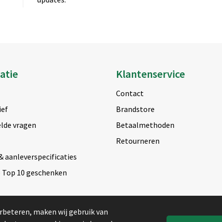
atie
Klantenservice
Contact
ief
Brandstore
lde vragen
Betaalmethoden
Retourneren
& aanleverspecificaties
e Top 10 geschenken
rbeteren, maken wij gebruik van