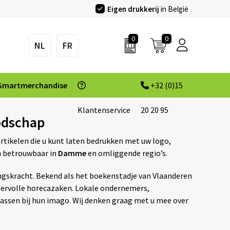
Eigen drukkerij
in België
0
0
NL
FR
Smartmerchandise
+32 (0)15
Klantenservice
20 20 95
odschap
rtikelen die u kunt laten bedrukken met uw logo,
en betrouwbaar in
Damme
en omliggende regio’s.
ingskracht. Bekend als het boekenstadje van Vlaanderen
eervolle horecazaken. Lokale ondernemers,
passen bij hun imago. Wij denken graag met u mee over