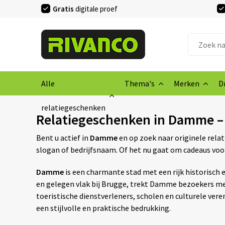
Gratis
digitale proef
Alle
Thema's
Merken
D
relatiegeschenken
Relatiegeschenken in Damme –
Bent u actief in
Damme
en op zoek naar originele rela
slogan of bedrijfsnaam. Of het nu gaat om cadeaus voo
Damme
is een charmante stad met een rijk historisch 
en gelegen vlak bij Brugge, trekt Damme bezoekers me
toeristische dienstverleners, scholen en culturele ve
een stijlvolle en praktische bedrukking.