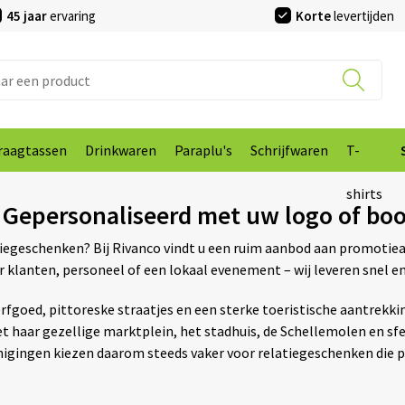
45 jaar
ervaring
Korte
levertijden
raagtassen
Drinkwaren
Paraplu's
Schrijfwaren
T-
shirts
 Gepersonaliseerd met uw logo of bo
tiegeschenken? Bij Rivanco vindt u een ruim aanbod aan promotiea
r klanten, personeel of een lokaal evenement – wij leveren snel 
erfgoed, pittoreske straatjes en een sterke toeristische aantrekk
t haar gezellige marktplein, het stadhuis, de Schellemolen en sf
renigingen kiezen daarom steeds vaker voor relatiegeschenken die 