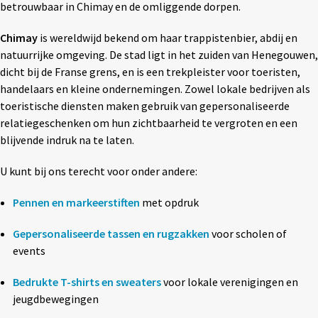
betrouwbaar in Chimay en de omliggende dorpen.
Textiel
◼ Reizen
Chimay
is wereldwijd bekend om haar trappistenbier, abdij en
Wonen
◼ Thuiswerken
natuurrijke omgeving. De stad ligt in het zuiden van Henegouwen,
dicht bij de Franse grens, en is een trekpleister voor toeristen,
handelaars en kleine ondernemingen. Zowel lokale bedrijven als
toeristische diensten maken gebruik van gepersonaliseerde
relatiegeschenken om hun zichtbaarheid te vergroten en een
blijvende indruk na te laten.
U kunt bij ons terecht voor onder andere:
Pennen en markeerstiften
met opdruk
Gepersonaliseerde tassen en rugzakken
voor scholen of
events
Bedrukte T-shirts en sweaters
voor lokale verenigingen en
jeugdbewegingen