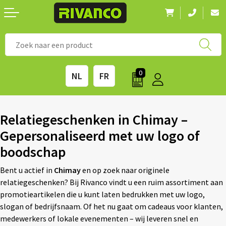
Nieuwigheden
◼ Bestsellers
◼ Alle merken
0
NL
FR
Drinkwaren
◼ Eco-producten
Kantoorartikelen
◼ Survival gear
Relatiegeschenken in Chimay –
Gepersonaliseerd met uw logo of
Kinderen & spellen
◼ Seizoenen
boodschap
Outdoor & vrije tijd
◼ Beurzen
Bent u actief in
Chimay
en op zoek naar originele
relatiegeschenken? Bij Rivanco vindt u een ruim assortiment aan
Technologie & Accessoires
◼ Feestdagen
promotieartikelen die u kunt laten bedrukken met uw logo,
slogan of bedrijfsnaam. Of het nu gaat om cadeaus voor klanten,
Tassen
◼ Festival & Events
medewerkers of lokale evenementen – wij leveren snel en