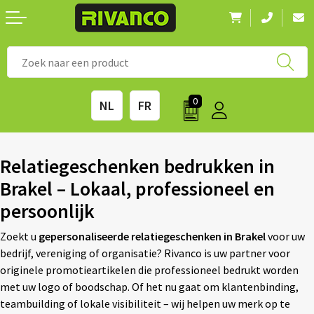
Nieuwigheden
◼ Bestsellers
◼ Alle merken
0
NL
FR
Drinkwaren
◼ Eco-producten
Kantoorartikelen
◼ Survival gear
Relatiegeschenken bedrukken in
Brakel – Lokaal, professioneel en
Kinderen & spellen
◼ Seizoenen
persoonlijk
Outdoor & vrije tijd
◼ Beurzen
Zoekt u
gepersonaliseerde relatiegeschenken in Brakel
voor uw
bedrijf, vereniging of organisatie? Rivanco is uw partner voor
Technologie & Accessoires
◼ Feestdagen
originele promotieartikelen die professioneel bedrukt worden
met uw logo of boodschap. Of het nu gaat om klantenbinding,
Tassen
◼ Festival & Events
teambuilding of lokale visibiliteit – wij helpen uw merk op te