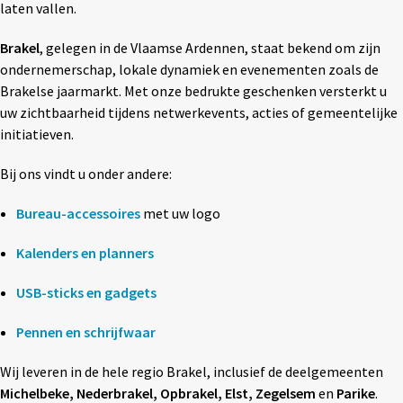
laten vallen.
Textiel
◼ Reizen
Brakel
, gelegen in de Vlaamse Ardennen, staat bekend om zijn
Wonen
◼ Thuiswerken
ondernemerschap, lokale dynamiek en evenementen zoals de
Brakelse jaarmarkt. Met onze bedrukte geschenken versterkt u
uw zichtbaarheid tijdens netwerkevents, acties of gemeentelijke
initiatieven.
Bij ons vindt u onder andere:
Bureau-accessoires
met uw logo
Kalenders en planners
USB-sticks en gadgets
Pennen en schrijfwaar
Wij leveren in de hele regio Brakel, inclusief de deelgemeenten
Michelbeke, Nederbrakel, Opbrakel, Elst, Zegelsem
en
Parike
.