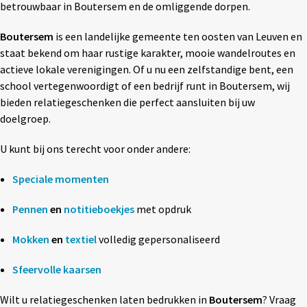
betrouwbaar in Boutersem en de omliggende dorpen.
Textiel
◼ Reizen
Boutersem
is een landelijke gemeente ten oosten van Leuven en
Wonen
◼ Thuiswerken
staat bekend om haar rustige karakter, mooie wandelroutes en
actieve lokale verenigingen. Of u nu een zelfstandige bent, een
school vertegenwoordigt of een bedrijf runt in Boutersem, wij
bieden relatiegeschenken die perfect aansluiten bij uw
doelgroep.
U kunt bij ons terecht voor onder andere:
Speciale momenten
Pennen
en
notitieboekjes
met opdruk
Mokken
en
textiel
volledig gepersonaliseerd
Sfeervolle kaarsen
Wilt u relatiegeschenken laten bedrukken in
Boutersem
? Vraag