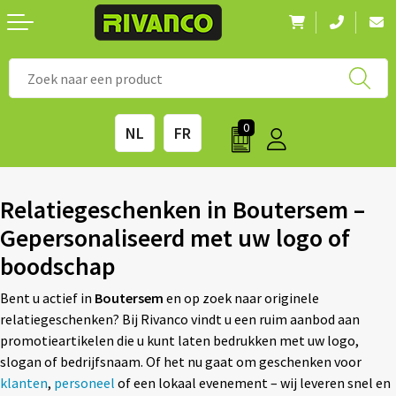
Nieuwigheden
◼ Bestsellers
◼ Alle merken
0
NL
FR
Drinkwaren
◼ Eco-producten
Kantoorartikelen
◼ Survival gear
Relatiegeschenken in Boutersem –
Gepersonaliseerd met uw logo of
Kinderen & spellen
◼ Seizoenen
boodschap
Outdoor & vrije tijd
◼ Beurzen
Bent u actief in
Boutersem
en op zoek naar originele
relatiegeschenken? Bij Rivanco vindt u een ruim aanbod aan
Technologie & Accessoires
◼ Feestdagen
promotieartikelen die u kunt laten bedrukken met uw logo,
slogan of bedrijfsnaam. Of het nu gaat om geschenken voor
Tassen
◼ Festival & Events
klanten
,
personeel
of een lokaal evenement – wij leveren snel en