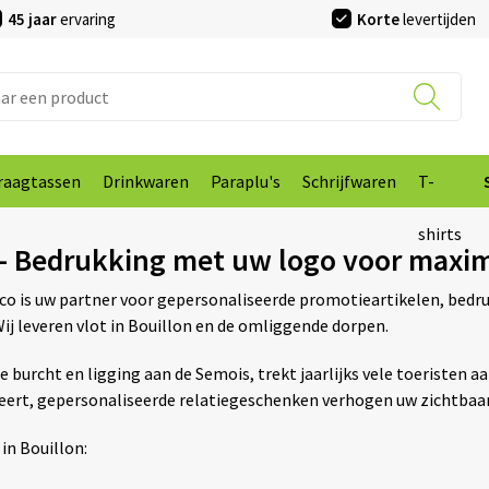
45 jaar
ervaring
Korte
levertijden
raagtassen
Drinkwaren
Paraplu's
Schrijfwaren
T-
shirts
 – Bedrukking met uw logo voor maxim
nco is uw partner voor gepersonaliseerde promotieartikelen, bedr
ij leveren vlot in Bouillon en de omliggende dorpen.
rcht en ligging aan de Semois, trekt jaarlijks vele toeristen aan.
seert, gepersonaliseerde relatiegeschenken verhogen uw zichtbaa
in Bouillon: