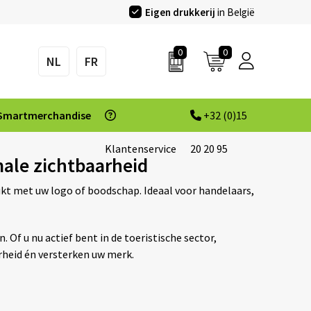
Eigen drukkerij
in België
0
0
NL
FR
Smartmerchandise
+32 (0)15
Klantenservice
20 20 95
ale zichtbaarheid
ukt met uw logo of boodschap. Ideaal voor handelaars,
 Of u nu actief bent in de toeristische sector,
rheid én versterken uw merk.