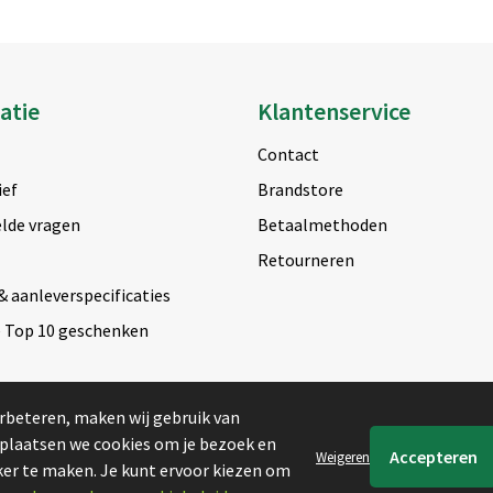
atie
Klantenservice
Contact
ief
Brandstore
lde vragen
Betaalmethoden
Retourneren
& aanleverspecificaties
e Top 10 geschenken
rbeteren, maken wij gebruik van
 plaatsen we cookies om je bezoek en
Weigeren
er te maken. Je kunt ervoor kiezen om