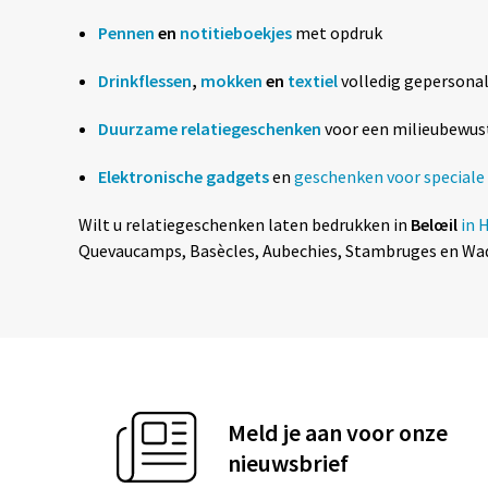
Pennen
en
notitieboekjes
met opdruk
Drinkflessen
,
mokken
en
textiel
volledig gepersonal
Duurzame relatiegeschenken
voor een milieubewus
Elektronische gadgets
en
geschenken voor special
Wilt u relatiegeschenken laten bedrukken in
Belœil
in 
Quevaucamps, Basècles, Aubechies, Stambruges en Wade
Meld je aan voor onze
nieuwsbrief