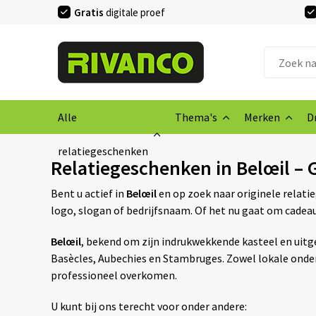
Gratis
digitale proef
Alle
Thema's
Merken
D
relatiegeschenken
Relatiegeschenken in Belœil –
Bent u actief in
Belœil
en op zoek naar originele relati
logo, slogan of bedrijfsnaam. Of het nu gaat om cadeau
Belœil
, bekend om zijn indrukwekkende kasteel en uit
Basècles, Aubechies en Stambruges. Zowel lokale ondern
professioneel overkomen.
U kunt bij ons terecht voor onder andere: