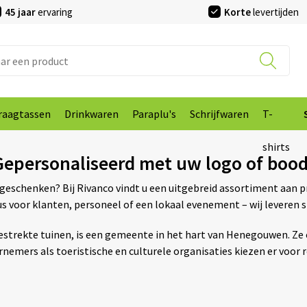
45 jaar
ervaring
Korte
levertijden
raagtassen
Drinkwaren
Paraplu's
Schrijfwaren
T-
shirts
 Gepersonaliseerd met uw logo of boo
egeschenken? Bij Rivanco vindt u een uitgebreid assortiment aan 
s voor klanten, personeel of een lokaal evenement – wij leveren 
gestrekte tuinen, is een gemeente in het hart van Henegouwen.
emers als toeristische en culturele organisaties kiezen er voor 