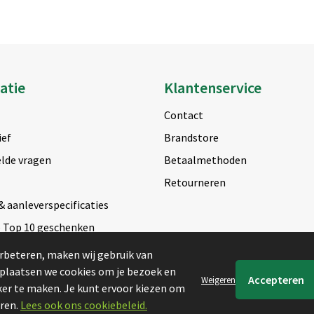
atie
Klantenservice
Contact
ief
Brandstore
lde vragen
Betaalmethoden
Retourneren
& aanleverspecificaties
e Top 10 geschenken
rbeteren, maken wij gebruik van
 plaatsen we cookies om je bezoek en
Weigeren
er te maken. Je kunt ervoor kiezen om
eren.
Lees ook ons cookiebeleid.