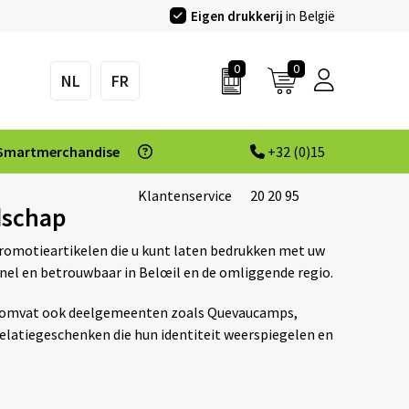
Eigen drukkerij
in België
0
0
NL
FR
Smartmerchandise
+32 (0)15
Klantenservice
20 20 95
dschap
promotieartikelen die u kunt laten bedrukken met uw
snel en betrouwbaar in Belœil en de omliggende regio.
 Ze omvat ook deelgemeenten zoals Quevaucamps,
relatiegeschenken die hun identiteit weerspiegelen en