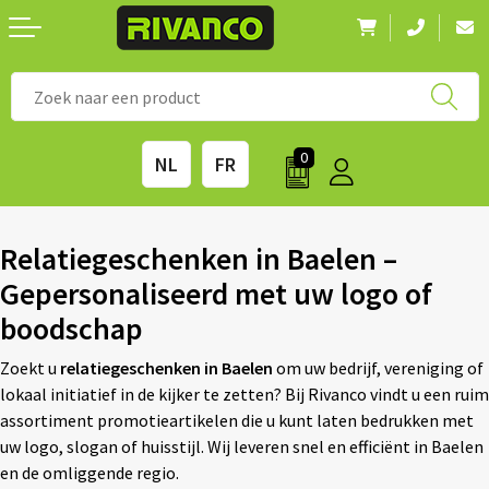
Nieuwigheden
◼ Bestsellers
◼ Alle merken
0
NL
FR
Drinkwaren
◼ Eco-producten
Kantoorartikelen
◼ Survival gear
Relatiegeschenken in Baelen –
Gepersonaliseerd met uw logo of
Kinderen & spellen
◼ Seizoenen
boodschap
Outdoor & vrije tijd
◼ Beurzen
Zoekt u
relatiegeschenken in Baelen
om uw bedrijf, vereniging of
lokaal initiatief in de kijker te zetten? Bij Rivanco vindt u een ruim
Technologie & Accessoires
◼ Feestdagen
assortiment promotieartikelen die u kunt laten bedrukken met
uw logo, slogan of huisstijl. Wij leveren snel en efficiënt in Baelen
Tassen
◼ Festival & Events
en de omliggende regio.