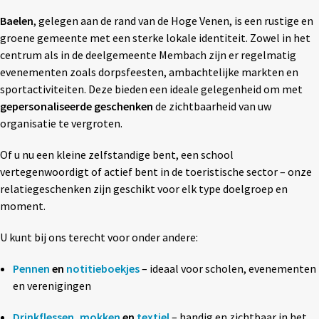
Textiel
◼ Reizen
Baelen
, gelegen aan de rand van de Hoge Venen, is een rustige en
groene gemeente met een sterke lokale identiteit. Zowel in het
Wonen
◼ Thuiswerken
centrum als in de deelgemeente Membach zijn er regelmatig
evenementen zoals dorpsfeesten, ambachtelijke markten en
sportactiviteiten. Deze bieden een ideale gelegenheid om met
gepersonaliseerde geschenken
de zichtbaarheid van uw
organisatie te vergroten.
Of u nu een kleine zelfstandige bent, een school
vertegenwoordigt of actief bent in de toeristische sector – onze
relatiegeschenken zijn geschikt voor elk type doelgroep en
moment.
U kunt bij ons terecht voor onder andere:
Pennen
en
notitieboekjes
– ideaal voor scholen, evenementen
en verenigingen
Drinkflessen
,
mokken
en
textiel
– handig en zichtbaar in het